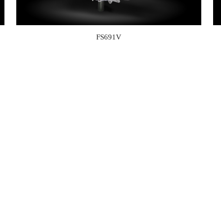
FS691V
FS541V