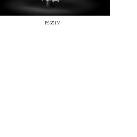
FS651V
FS481V