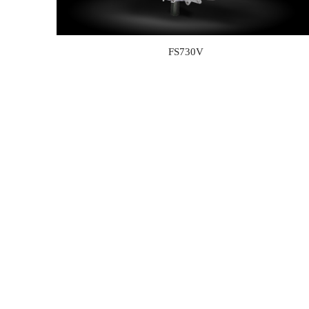
FS730V
FS600V