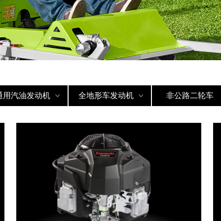
通用汽油发动机
全地形车发动机
非公路二轮车
ꀁ
ꀁ