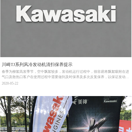
川崎TJ系列风冷发动机清扫保养提示
春季为柳絮高发季节，空中飘絮较多，发动机运行过程中，很容易将飘絮吸附在进
气口及散热口客户在使用过程中需要做到及时保养及多次反复保养，以保证发动机
的正常运转。请您及时清理您的机器的散热系统和空滤系统。
2020-05-22