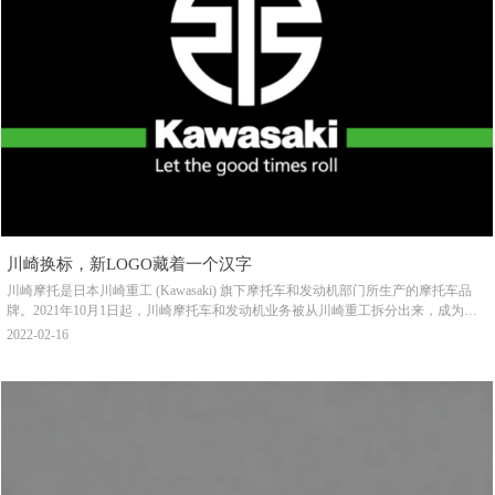
川崎换标，新LOGO藏着一个汉字
川崎摩托是日本川崎重工 (Kawasaki) 旗下摩托车和发动机部门所生产的摩托车品
牌。2021年10月1日起，川崎摩托车和发动机业务被从川崎重工拆分出来，成为新
的「川崎摩托株式会社」。未来，该公司将只负责摩托车、越野车、四轮车、摩托
2022-02-16
艇、通用发动机等业务，川崎重工集团依然保持不变。