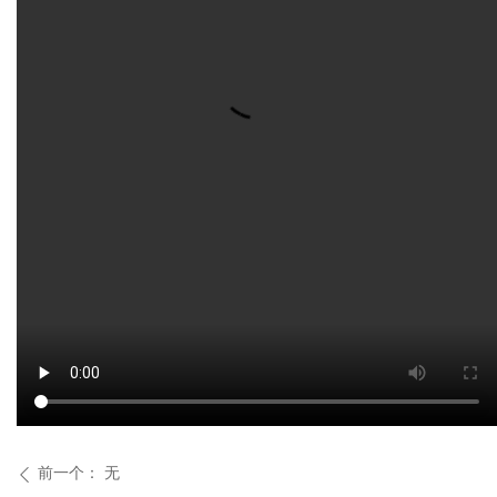
前一个：
无
ꄴ