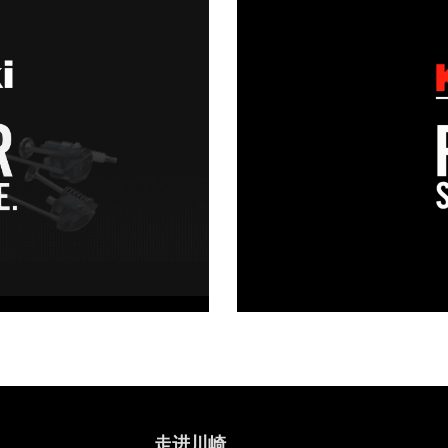
y
eo
走进川崎