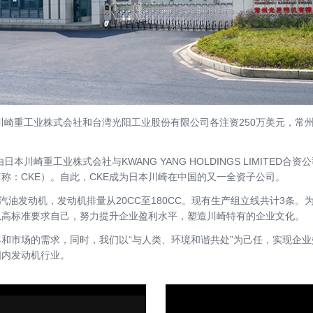
崎重工业株式会社和台湾光阳工业股份有限公司各注资250万美元，常
崎重工业株式会社与KWANG YANG HOLDINGS LIMITED
称：CKE）。自此，CKE成为日本川崎在中国的又一全资子公司。
油发动机，发动机排量从20CC至180CC。现有生产组立线共计3条
以高标准要求自己，努力提升企业盈利水平，塑造川崎特有的企业文化。
场的需求，同时，我们以“与人类、环境和谐共处”为己任，实现企业效
国内发动机行业。